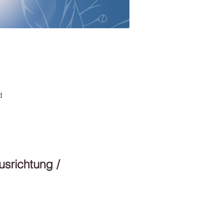
d
usrichtung / 