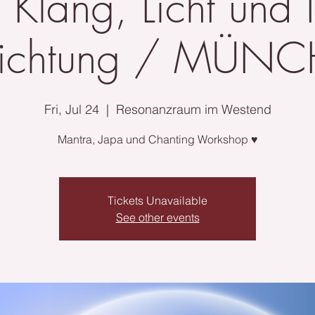
 Klang, Licht und 
richtung / MÜN
Fri, Jul 24
  |  
Resonanzraum im Westend
Mantra, Japa und Chanting Workshop ♥
Tickets Unavailable
See other events