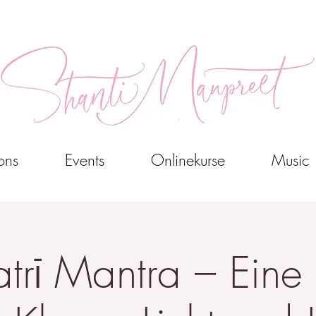
ons
Events
Onlinekurse
Music
trī Mantra – Eine 