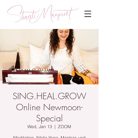
SING.HEAL.GROW
Online Newmoon-
Special
Wed, Jan 13
  |  
ZOOM
Meditation, Nāda Yoga, Mantras und