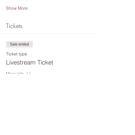
Show More
Tickets
Sale ended
Ticket type
Livestream Ticket
More info
Price
€15.00
Share this event