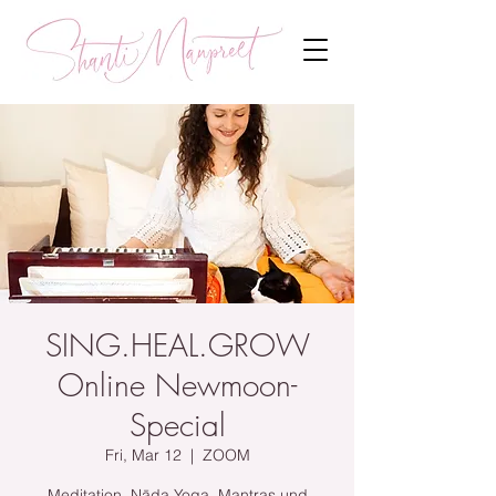
SING.HEAL.GROW
Online Newmoon-
Special
Fri, Mar 12
  |  
ZOOM
Meditation, Nāda Yoga, Mantras und