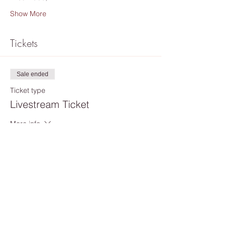
Show More
Tickets
Sale ended
Ticket type
Livestream Ticket
More info
Price
€15.00
Share this event