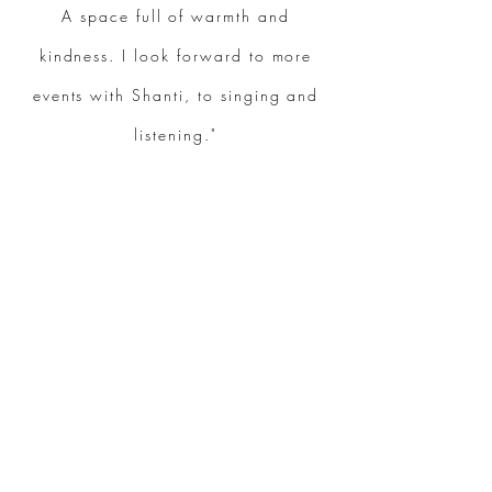
A space full of warmth and
kindness. I look forward to more
events with Shanti, to singing and
listening."
JULIA
“Shanti does her mantra circles with
so much love & good vibrations that
I can really recommend these
evenings to anyone who longs for a
deeper awareness and contact with
their inner self."
SABRINA