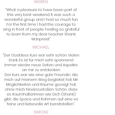
MAREN
"What a pleasure to have been part of
this very best weekend. It was such a
wonderful group and I had so much fun.
For the first time I had the courage to
sing in front of people. Feeling so grateful
to learn from my dear teacher Shanti
Manpreet."
MICHAEL
"Der Goddess Kurs war sehr schön. Vielen
Dank. Es ist für mich sehr spannend
immer wieder neue Seiten und Aspekte
an mir zu entdecken.
Der Kurs war wie eine gute Freundin, die
mich auf meinem Weg begleitet hat. Mir
Möglichkeiten und Räume gezeigt hat,
ohne mich hineinzustoßen. Schön, dass
es Raumhalterinnen wie Dich (Shanti)
gibt, die Space und Rahmen auf eine so
feine und liebevolle Art bereitstellen."
SIMONE